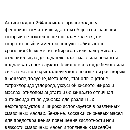
Антиоксидант 264 является превосходным
фенолическим антиоксидантом общего назначения,
который не токсичен, не воспламеняется, не
коррозионный и имеет хорошую стабильность
хранения.Он может ингибировать или задерживать
окислительную деградацию пластмасс или резины и
продлевать срок службыПоявляется в виде белого или
светло-желтого кристаллического порошка и растворим
в бензоле, толуене, метаноле, этаноле, ацетоне,
тетрахлориде углерода, уксусной кислоте, жирах и
маслах, этиловом ацетате,и бензинаЭто отличная
антиоксидантная добавка для различных
нефтепродуктов и широко используется в различных
смазочных маслах, бензине, восках,и сырьевых масел
для предотвращения повышения кислотности или
вязкости смазочных масел и топливных маселОн