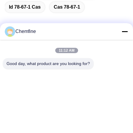
Id 78-67-1 Cas
Cas 78-67-1
Chemfine
Быстрый контакт
11:12 AM
Адрес
Good day, what product are you looking for?
Комната 924, дорога No.813 Yinxiu, город Wuxi, Цзянсу,
Китай
Телефон
86- 510-82753588
Электронная почта
info@chemfineinternational.com