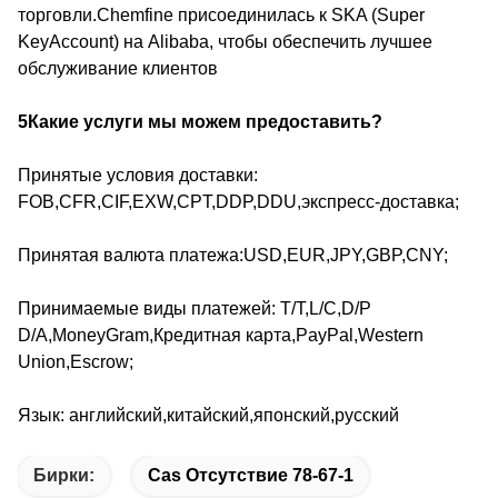
торговли.Chemfine присоединилась к SKA (Super
KeyAccount) на Alibaba, чтобы обеспечить лучшее
обслуживание клиентов
5Какие услуги мы можем предоставить?
Принятые условия доставки:
FOB,CFR,CIF,EXW,CPT,DDP,DDU,экспресс-доставка;
Принятая валюта платежа:USD,EUR,JPY,GBP,CNY;
Принимаемые виды платежей: T/T,L/C,D/P
D/A,MoneyGram,Кредитная карта,PayPal,Western
Union,Escrow;
Язык: английский,китайский,японский,русский
Бирки:
Cas Отсутствие 78-67-1