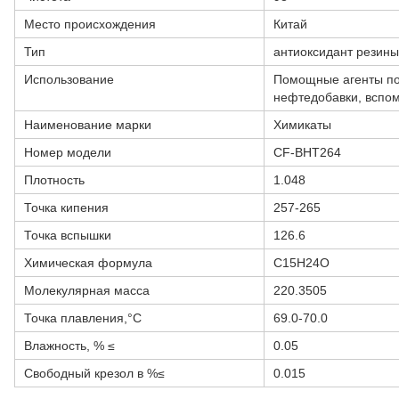
Место происхождения
Китай
Тип
антиоксидант резины
Использование
Помощные агенты по
нефтедобавки, вспом
Наименование марки
Химикаты
Номер модели
CF-BHT264
Плотность
1.048
Точка кипения
257-265
Точка вспышки
126.6
Химическая формула
C15H24O
Молекулярная масса
220.3505
Точка плавления,°C
69.0-70.0
Влажность, % ≤
0.05
Свободный крезол в %≤
0.015