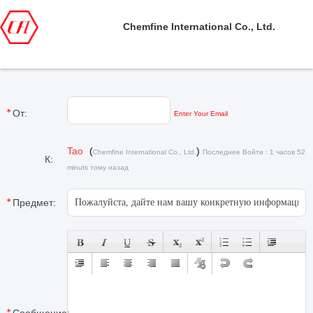
Chemfine International Co., Ltd.
От:
Enter Your Email
Tao
(
)
Chemfine International Co., Ltd.
Последнее Войти : 1 часов 52
К:
minuts тому назад
Предмет: