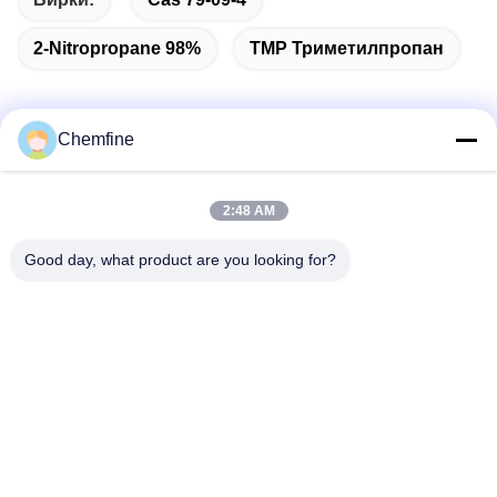
2-Nitropropane 98%
TMP Триметилпропан
Chemfine
Быстрый контакт
2:48 AM
Адрес
Good day, what product are you looking for?
Комната 924, дорога No.813 Yinxiu, город Wuxi, Цзянсу,
Китай
Телефон
86- 510-82753588
Электронная почта
info@chemfineinternational.com