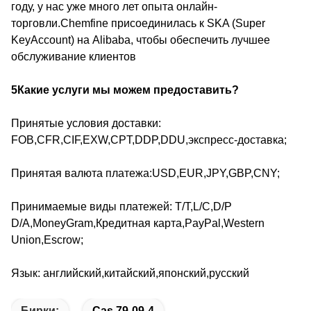
году, у нас уже много лет опыта онлайн-
торговли.Chemfine присоединилась к SKA (Super
KeyAccount) на Alibaba, чтобы обеспечить лучшее
обслуживание клиентов
5Какие услуги мы можем предоставить?
Принятые условия доставки:
FOB,CFR,CIF,EXW,CPT,DDP,DDU,экспресс-доставка;
Принятая валюта платежа:USD,EUR,JPY,GBP,CNY;
Принимаемые виды платежей: T/T,L/C,D/P
D/A,MoneyGram,Кредитная карта,PayPal,Western
Union,Escrow;
Язык: английский,китайский,японский,русский
Бирки:
Cas 79-09-4