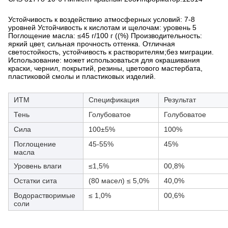
Устойчивость к воздействию атмосферных условий: 7-8
уровней Устойчивость к кислотам и щелочам: уровень 5
Поглощение масла: ≤45 г/100 г ((%) Производительность:
яркий цвет, сильная прочность оттенка. Отличная
светостойкость, устойчивость к растворителям;без миграции.
Использование: может использоваться для окрашивания
краски, чернил, покрытий, резины, цветового мастербата,
пластиковой смолы и пластиковых изделий.
ИТМ
Спецификация
Результат
Тень
Голубоватое
Голубоватое
Сила
100±5%
100%
Поглощение
45-55%
45%
масла
Уровень влаги
≤1,5%
00,8%
Остатки сита
(80 масел) ≤ 5,0%
40,0%
Водорастворимые
≤ 1,0%
00,6%
соли