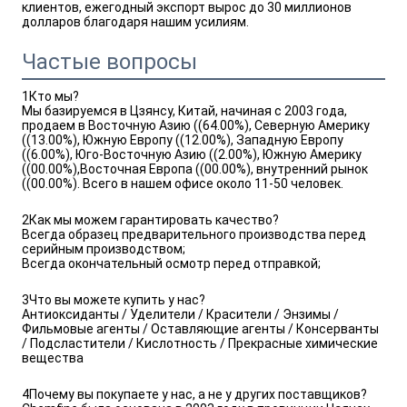
клиентов, ежегодный экспорт вырос до 30 миллионов 
долларов благодаря нашим усилиям.
Частые вопросы
1Кто мы?
Мы базируемся в Цзянсу, Китай, начиная с 2003 года,
продаем в Восточную Азию ((64.00%), Северную Америку
((13.00%), Южную Европу ((12.00%), Западную Европу
((6.00%), Юго-Восточную Азию ((2.00%), Южную Америку
((00.00%),Восточная Европа ((00.00%), внутренний рынок
((00.00%). Всего в нашем офисе около 11-50 человек.
2Как мы можем гарантировать качество?
Всегда образец предварительного производства перед
серийным производством;
Всегда окончательный осмотр перед отправкой;
3Что вы можете купить у нас?
Антиоксиданты / Уделители / Красители / Энзимы /
Фильмовые агенты / Оставляющие агенты / Консерванты
/ Подсластители / Кислотность / Прекрасные химические
вещества
4Почему вы покупаете у нас, а не у других поставщиков?