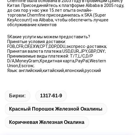
Chemfine была основана в 2003 году в провинции Цзянсу
Китая. Присоединяйтесь к платформе Alibaba в 2005 году,
до сих пор у нас уже 15 лет опыта онлайн-
торговли.Chemfine присоединилась к SKA (Super
KeyAccount) на Alibaba, чтобы обеспечить лучшее
обслуживание клиентов
5Какие услуги мы можем предоставить?
Принятые условия доставки:
FOB,CFR,CIF,EXW,CPT,DDP,DDU,экспресс-доставка;
Принятая валюта платежа:USD,EUR,JPY,GBP,CNY;
Принимаемые виды платежей: T/T,L/C,D/P
D/A,MoneyGram,Кредитная карта,PayPal,Western
Union,Escrow;
Язык: английский,китайский,японский,русский
Бирки:
1317-61-9
Красный Порошок Железной Окалины
Коричневая Железная Окалина