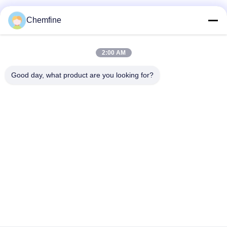
Chemfine
Быстрый контакт
2:00 AM
Адрес
Good day, what product are you looking for?
Комната 924, дорога No.813 Yinxiu, город Wuxi, Цзянсу,
Китай
Телефон
86- 510-82753588
Электронная почта
info@chemfineinternational.com
Политика уединения
|
Карта сайта
| Качество Китая хорошее
Растворители органической химии Поставщик. © авторского