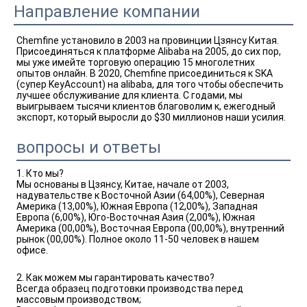
Направление компании
Chemfine установило в 2003 на провинции Цзянсу Китая. 
Присоединяться к платформе Alibaba на 2005, до сих пор, 
мы уже имейте торговую операцию 15 многолетних 
опытов онлайн. В 2020, Chemfine присоединиться к SKA 
(супер KeyAccount) на alibaba, для того чтобы обеспечить 
лучшее обслуживание для клиента. С годами, мы 
выигрываем тысячи клиентов благоволим к, ежегодный 
экспорт, который выросли до $30 миллионов наши усилия.
вопросы и ответы
1. Кто мы?
Мы основаны в Цзянсу, Китае, начале от 2003,
надувательстве к Восточной Азии (64,00%), Северная
Америка (13,00%), Южная Европа (12,00%), Западная
Европа (6,00%), Юго-Восточная Азия (2,00%), Южная
Америка (00,00%), Восточная Европа (00,00%), внутренний
рынок (00,00%). Полное около 11-50 человек в нашем
офисе.
2. Как можем мы гарантировать качество?
Всегда образец подготовки производства перед
массовым производством;