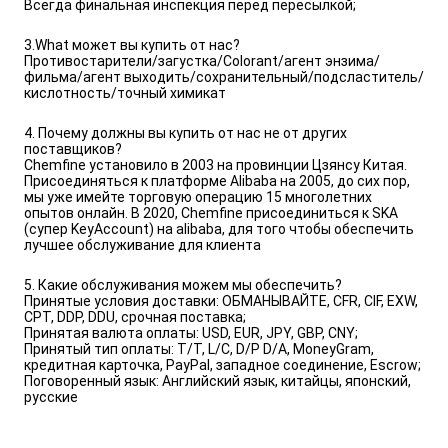
Всегда финальная инспекция перед пересылкой;
3.What может вы купить от нас?
Противостарители/загустка/Colorant/агент энзима/
фильма/агент выходить/сохранительный/подсластитель/
кислотность/точный химикат
4. Почему должны вы купить от нас не от других
поставщиков?
Chemfine установило в 2003 на провинции Цзянсу Китая.
Присоединяться к платформе Alibaba на 2005, до сих пор,
мы уже имейте торговую операцию 15 многолетних
опытов онлайн. В 2020, Chemfine присоединиться к SKA
(супер KeyAccount) на alibaba, для того чтобы обеспечить
лучшее обслуживание для клиента
5. Какие обслуживания можем мы обеспечить?
Принятые условия доставки: ОБМАНЫВАЙТЕ, CFR, CIF, EXW,
CPT, DDP, DDU, срочная поставка;
Принятая валюта оплаты: USD, EUR, JPY, GBP, CNY;
Принятый тип оплаты: T/T, L/C, D/P D/A, MoneyGram,
кредитная карточка, PayPal, западное соединение, Escrow;
Поговоренный язык: Английский язык, китайцы, японский,
русские