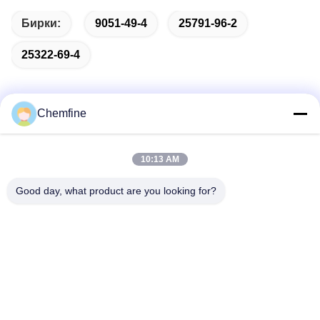
Бирки:
9051-49-4
25791-96-2
25322-69-4
Chemfine
Быстрый контакт
10:13 AM
Адрес
Good day, what product are you looking for?
Комната 924, дорога No.813 Yinxiu, город Wuxi, Цзянсу,
Китай
Телефон
86- 510-82753588
Электронная почта
info@chemfineinternational.com