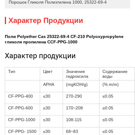
Порошок Гликоля Полиэтилена 1000
, 
25322-69-4
Характер Продукции
Поли Polyether Cas 25322-69-4 CF-210 Polyoxypropylene
гликоля пропилена CCF-PPG-1000
Характер продукции
Тип
Цвет
Значение
Содержание
гидроксила
воды
APHA
(mgKOH/g)
(% m/m)
CF-PPG-400
≤30
270-290
≤0.05
CF-PPG-600
≤30
170~208
≤0.05
CF-PPG-1000
≤30
108-115
≤0.05
CF-PPG- 1500
≤30
68~83
≤0.05