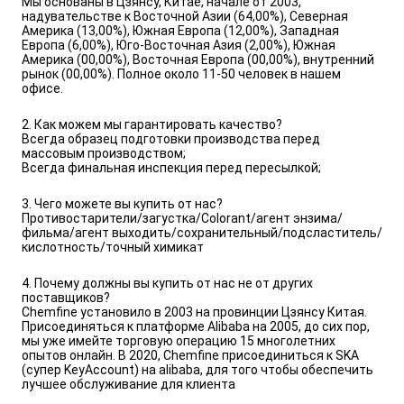
Мы основаны в Цзянсу, Китае, начале от 2003,
надувательстве к Восточной Азии (64,00%), Северная
Америка (13,00%), Южная Европа (12,00%), Западная
Европа (6,00%), Юго-Восточная Азия (2,00%), Южная
Америка (00,00%), Восточная Европа (00,00%), внутренний
рынок (00,00%). Полное около 11-50 человек в нашем
офисе.
2. Как можем мы гарантировать качество?
Всегда образец подготовки производства перед
массовым производством;
Всегда финальная инспекция перед пересылкой;
3. Чего можете вы купить от нас?
Противостарители/загустка/Colorant/агент энзима/
фильма/агент выходить/сохранительный/подсластитель/
кислотность/точный химикат
4. Почему должны вы купить от нас не от других
поставщиков?
Chemfine установило в 2003 на провинции Цзянсу Китая.
Присоединяться к платформе Alibaba на 2005, до сих пор,
мы уже имейте торговую операцию 15 многолетних
опытов онлайн. В 2020, Chemfine присоединиться к SKA
(супер KeyAccount) на alibaba, для того чтобы обеспечить
лучшее обслуживание для клиента