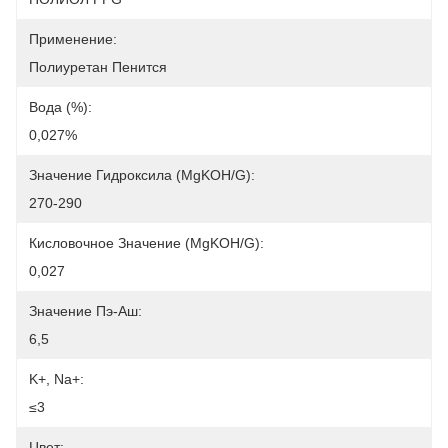
Применение:
Полиуретан Пенится
Вода (%):
0,027%
Значение Гидроксила (mgKOH/g):
270-290
Кисловочное Значение (mgKOH/g):
0,027
Значение Пэ-Аш:
6,5
K+, Na+:
≤3
Цвет: