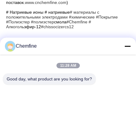
поставок.
www.cnchemfine.com
)
# Натриевые ионы # натриевые
# материалы с
положительными электродами
#химические
#Покрытие
#Полиэстер
#полиэстер
смола
#Chemfine
#
Алкоголь
эфир-12
#chissocizercs12
Chemfine
Быстрый контакт
11:28 AM
Адрес
Good day, what product are you looking for?
Комната 924, дорога No.813 Yinxiu, город Wuxi, Цзянсу,
Китай
Телефон
86- 510-82753588
Электронная почта
info@chemfineinternational.com