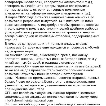
сепараторы целлюлозы, сепараторы композитов и т. д.),
электролиты (карбонаты, эфиры,водные электролиты,
ионные жидкие электролиты, твердые полимерные
электролиты, сульфидные твердые электролиты и т.д.).
В марте 2022 года Китайская национальная комиссия по
развитию и реформам выпустила 14-й пятилетний план
развития энергохранилищ.требует, чтобы хранение энергии
играло важную роль в достижении целей двойного выброса
углеродаПоэтому развитие технологии хранения энергии
всегда было одной из ключевых отраслей, поддерживаемых
страной.
В качестве конкурента литий-ионным аккумуляторам
натриевые батареи все еще находятся в процессе глубокой
индустриализации.
По мнению Chemfine, в настоящее время, поскольку
плотность энергии натриевых ионных батарей ниже, чем у
литий-ионных батарей, и разница в стоимости не
значительна,Они еще не могут заменить литиевые батареи.В
то же время для проверки стабильности промышленного
развития натриевых ионных батарей потребуется
время.Нынешняя промышленная цепочка натриево-ионных
батарей еще не созрела.Если степень индустриализации
увеличится, это принесет дополнительные экономические
преимущества масштаба.
CFI - это всеобъемлющая химическая торговая компания,
занимающаяся закупками тонких химикатов по всему миру.
info@chemfineinternational.com
Это лучший выбор для вас для стабилизации вашей цепочки