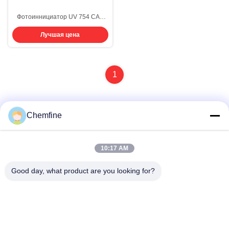
Фотоиннициатор UV 754 CAS
211510-16-6
Лучшая цена
Бензенооцетическая кислота,
альфа-оксо-, оксид-2,1-
этанидиель-эстер
1
Chemfine
Быстрый контакт
10:17 AM
Адрес
Good day, what product are you looking for?
Комната 924, дорога No.813 Yinxiu, город Wuxi, Цзянсу,
Китай
Телефон
86- 510-82753588